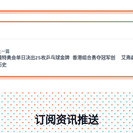
上一篇
残特奥会单日决出25枚乒乓球金牌 香港组合勇夺冠军创
艾弗
历史
订阅资讯推送