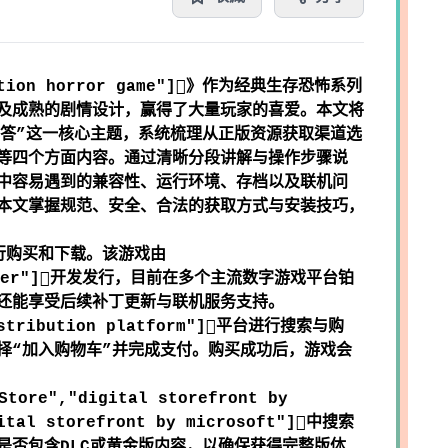
9 action horror game"]》作为经典生存恐怖系列
及成熟的剧情设计，赢得了大量玩家的喜爱。本文将
解答”这一核心主题，系统梳理从正版资源获取渠道选
等四个方面内容。通过清晰分段讲解与操作步骤说
中容易遇到的兼容性、运行环境、存档以及联机问
本文掌握规范、安全、合法的获取方式与安装技巧，
行购买和下载。该游戏由
developer"]开发发行，目前在多个主流数字游戏平台
铂
还能享受后续补丁更新与联机服务支持。
istribution platform"]平台进行搜索与购
择“加入购物车”并完成支付。购买成功后，游戏会
tore","digital storefront by
gital storefront by microsoft"]中搜索
是否包含DLC或黄金版内容，以确保获得完整版体