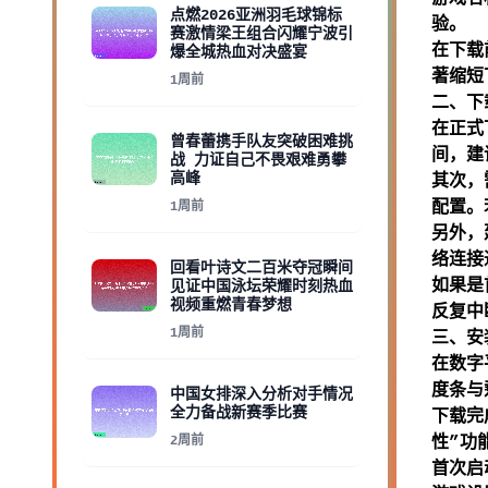
点燃2026亚洲羽毛球锦标
验。
赛激情梁王组合闪耀宁波引
在下载
爆全城热血对决盛宴
著缩短
1周前
二、下
在正式
曾春蕾携手队友突破困难挑
间，建
战 力证自己不畏艰难勇攀
高峰
其次，
配置。
1周前
另外，
络连接
回看叶诗文二百米夺冠瞬间
如果是
见证中国泳坛荣耀时刻热血
视频重燃青春梦想
反复中
1周前
三、安
在数字
度条与
中国女排深入分析对手情况
全力备战新赛季比赛
下载完
2周前
性”功
首次启