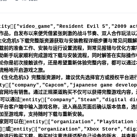
tity["video_game","Resident Evil 5","200
作品，自发布以来便凭借紧张刺激的战斗节奏、双人合作玩法以
生化危机5下载完整版资源获取与安装教程详细步骤与常见问题
载前的准备工作、安装与运行设置流程，到常见报错与优化方案
助新手玩家顺利完成游戏下载与安装流程，同时解答在实际操作
论你是初次接触该作，还是希望重新体验完整内容，都可以通过
流畅地开启游戏之旅。
《生化危机5》完整版资源时，建议优先选择官方或授权平台进
ity["company","Capcom","japanese game 
官网
均有销售。通过正规渠道购买不仅可以获得完整游戏内容，
可以通过entity["company","Steam","digital d
平台客户端中输入游戏名称，进入商品页面后确认版本信息，选
加至游戏库，支持随时下载与重新安装。
则可以在entity["organization","PlayStation S
]或entity["organization","Xbox Store","di
称进行购买下载。购买时注意选择适配自己设备的版本，并查看