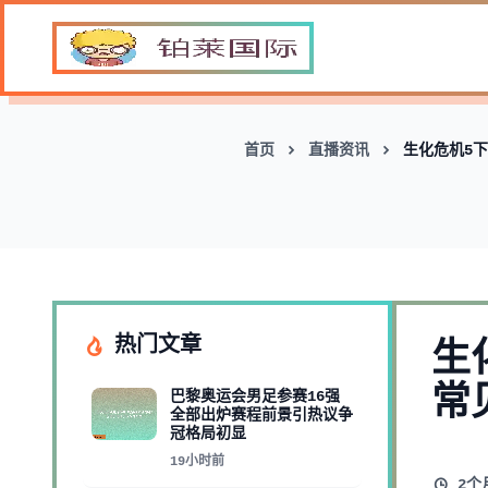
首页
直播资讯
生化危机5
热门文章
生
常
巴黎奥运会男足参赛16强
全部出炉赛程前景引热议争
冠格局初显
19小时前
2个