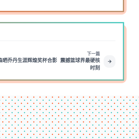
下一篇
森晒乔丹生涯辉煌奖杯合影 震撼篮球界最硬核
时刻