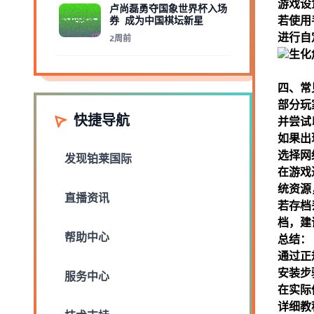
游戏设
卢尚磊勇夺国象世界杯入场
券 成为中国棋坛新星
若使用
进行自
2周前
四、常
部分玩
快捷导航
并尝试
如果出
选择网
发现
铂莱国际
在游戏
统资源
直播资讯
若存档
档，建
帮助中心
总结：
通过正
安装步
服务中心
在实际
详细教