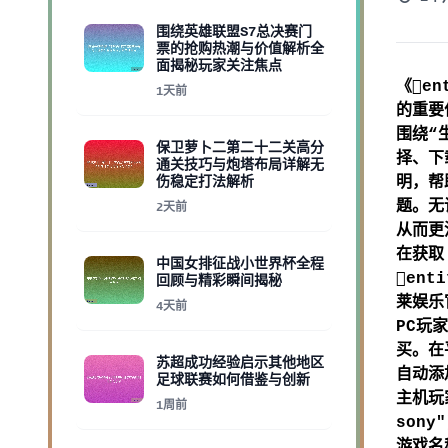
围绕英雄联盟S7总决赛门
票的抢购热潮与价值解析全
面揭秘玩家关注焦点
《en
1天前
的重要
围绕“
保卫萝卜二第二十二关高分
择、下
通关技巧与炮塔布局详解无
伤稳定打法解析
明，帮
题。无
2天前
从而更
在获取
中国女排征战小世界杯全程
ent
回顾与精彩瞬间揭秘
莱娱乐
4天前
PC玩家
买。在
苏超成功经验启示其他地区
自动添
足球联赛如何借鉴与创新
主机玩家
1周前
sony"
游戏名