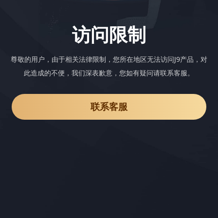
访问限制
尊敬的用户，由于相关法律限制，您所在地区无法访问J9产品，对
此造成的不便，我们深表歉意，您如有疑问请联系客服。
联系客服